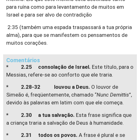
para ruína como para levantamento de muitos em
Israel e para ser alvo de contradição
2:35 (também uma espada traspassará a tua própria
alma), para que se manifestem os pensamentos de
muitos corações.
Comentários
* 2.25 consolação de Israel.
Este título, para o
Messias, refere-se ao conforto que ele traria.
* 2.28-32 louvou a Deus.
O louvor de
Simeão é, freqüentemente, chamado “
Nunc Demittis
”,
devido às palavras em latim com que ele começa.
* 2.30 a tua salvação.
Esta frase significa que
a criança traria a salvação de Deus à humanidade.
* 2.31 todos os povos.
A frase é plural e se